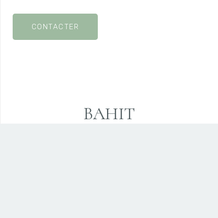
CONTACTER
BAHIT
DESIGN
Normandie
Ile-De-France
Andalousie